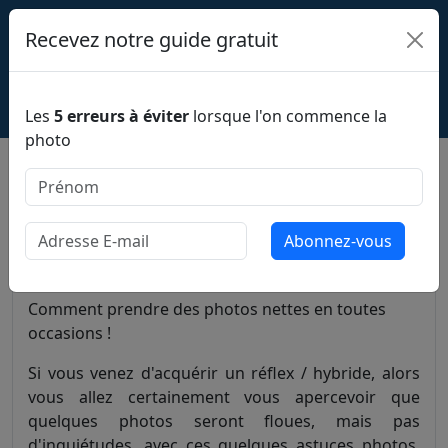
Recevez notre guide gratuit
VULGARISER LA PHOTO
Les
5 erreurs à éviter
lorsque l'on commence la
photo
Des photos nettes en toutes
occasions
astuces
Comment prendre des photos nettes en toutes
occasions !
Si vous venez d'acquérir un réflex / hybride, alors
vous allez certainement vous apercevoir que
quelques photos seront floues, mais pas
d'inquiétudes, avec ces quelques astuces photos,